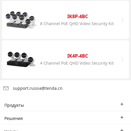
IK8P-4BC
8 Channel PoE QHD Video Security Kit
IK4P-4BC
4 Channel PoE QHD Video Security Kit
support.russia@tenda.cn
Продукты
Корпоративные маршрутизаторы
Решения
Корпоративный коммутатор
Отраслевые решения