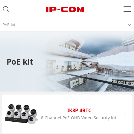
PoE kit
PoE kit
IK8P-4BTC
8 Channel PoE QHD Video Security Kit