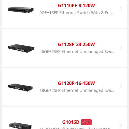
G1110PF-8-120W
9GE+1SFP Ethernet Switch With 8-Port PoE
G1128P-24-250W
26GE+2SFP Ethernet Unmanaged Switch With 24-Port PoE
G1120P-16-150W
18GE+2SFP Ethernet Unmanaged Switch With 16-Port PoE
G1016D
V8.0