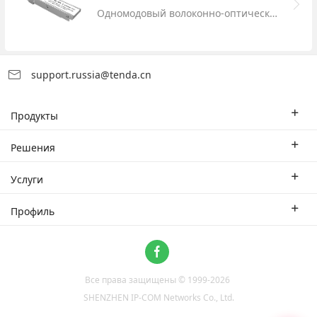
Одномодовый волоконно-оптический модуль
support.russia@tenda.cn
Продукты
Корпоративные маршрутизаторы
Решения
Корпоративный коммутатор
Отраслевые решения
Услуги
WLAN
Технические решения
Филиал
Профиль
CPE
Тематическое исследование
Партнеры
Связаться с нами
Home Network
О нас
Система ProFi
Все права защищены © 1999-
2026
Новости
Video Surveillance
SHENZHEN IP-COM Networks Co., Ltd.