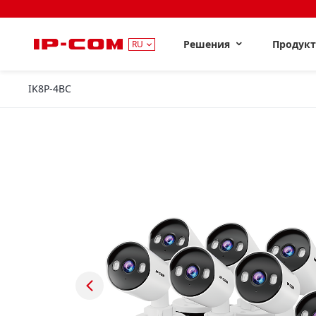
Решения
Продук
RU
IK8P-4BC