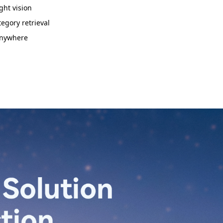
ght vision
tegory retrieval
anywhere