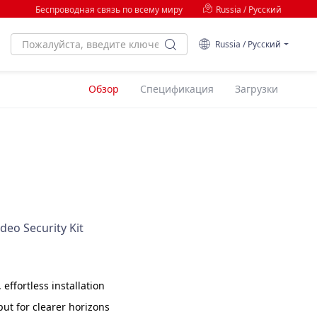
Беспроводная связь по всему миру
Russia / Русский
Russia / Русский
Обзор
Спецификация
Загрузки
eo Security Kit
effortless installation
ut for clearer horizons