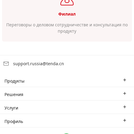
Филиал
Переговоры о деловом сотрудничестве и консультация по
продукту
support.russia@tenda.cn
Продукты
Корпоративные маршрутизаторы
Решения
Корпоративный коммутатор
Отраслевые решения
Услуги
WLAN
Технические решения
Филиал
Профиль
CPE
Тематическое исследование
Партнеры
Связаться с нами