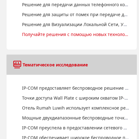
Решение для передачи данных телефонного контроля на дальние расстояния 350 м
Решение для защиты от помех при передаче данных с помощью беспроводного мониторинга IP MAX
Решение для Визуализации Локальной Сети, Управления Эксплуатацией и Техническим Обслуживанием
Получайте решения с помощью новых технологий
Тематическое исследование
IP-COM предоставляет беспроводное решение для централизованного управления пляжным курортом Sheraton Senggigi Beach Resort
Точки доступа Wall Plate с широким охватом IP-COM обеспечивают доступ в Интернет для гостей отеля Sheraton Bandara
Отель Rumah Luwih использует комплексное решение IP-COM для обеспечения превосходного сервиса для гостей отеля
Мощные двухдиапазонные беспроводные точки доступа обеспечивают доступ в Интернет гостям Monroe Consulting Group
IP-COM преуспела в предоставлении сетевого решения для торгового центра Centaurus в Пакистане
IP-COM обеспечивает широкое беспроводное покрытие для Novotel Bali Benoa с помощью настенной точки доступа