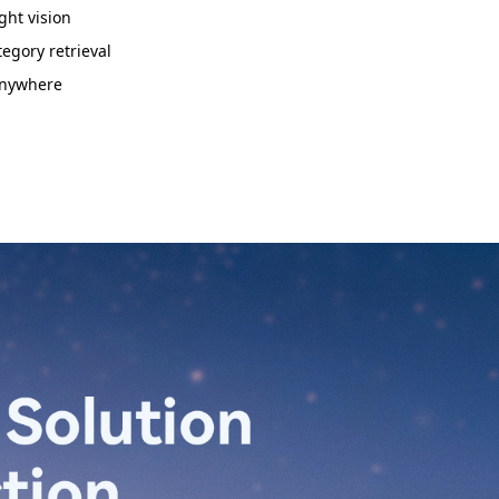
ght vision
tegory retrieval
anywhere