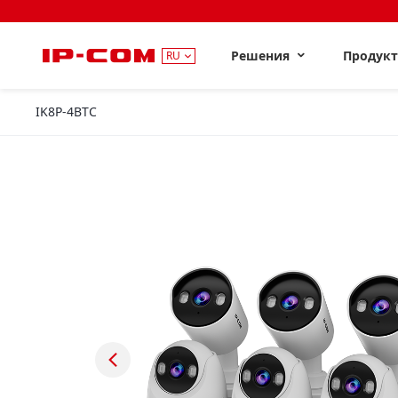
Решения
Продук
RU
IK8P-4BTC