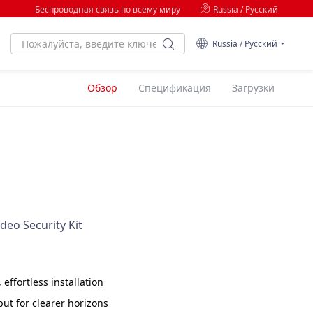
Беспроводная связь по всему миру
Russia / Русский
Russia / Русский
Обзор
Спецификация
Загрузки
eo Security Kit
effortless installation
ut for clearer horizons