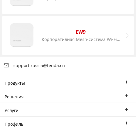
EW9
Корпоративная Mesh-система Wi-Fi AC1200
support.russia@tenda.cn
Продукты
Корпоративные маршрутизаторы
Решения
Корпоративный коммутатор
Отраслевые решения
Услуги
WLAN
Технические решения
Филиал
Профиль
CPE
Тематическое исследование
Партнеры