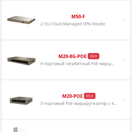
M50-F
2.5G Cloud Managed VPN Router
M20-8G-POE
V3.0
9-портовый гигабитный PoE-маршрутизатор c 8 портами PoE с облачным управлением
M20-POE
V3.0
5-портовый PoE-маршрутизатор c 4 портами PoE с облачным управлением