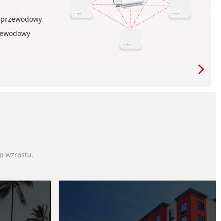
ezprzewodowy
rzewodowy
o wzrostu.