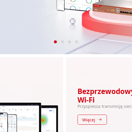
Bezprzewodowy
Wi-Fi
Przyspiesza transmisję siec
Więcej