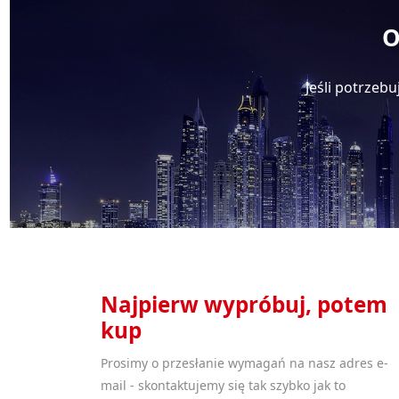
O
Jeśli potrzeb
Najpierw wypróbuj, potem
kup
Prosimy o przesłanie wymagań na nasz adres e-
mail - skontaktujemy się tak szybko jak to