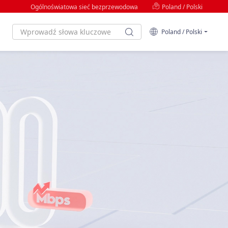
Ogólnoświatowa sieć bezprzewodowa
Poland / Polski
Poland / Polski