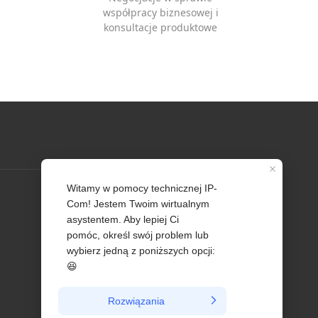
współpracy biznesowej i
konsultacje produktowe
Profil
Skontaktuj się z nami
O nas
Newsy