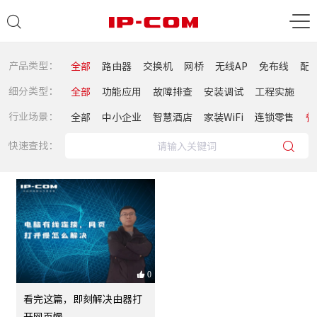
产品类型：
全部
路由器
交换机
网桥
无线AP
免布线
配
细分类型：
全部
功能应用
故障排查
安装调试
工程实施
行业场景：
全部
中小企业
智慧酒店
家装WiFi
连锁零售
餐
快速查找：
0
看完这篇，即刻解决由器打
开网页慢