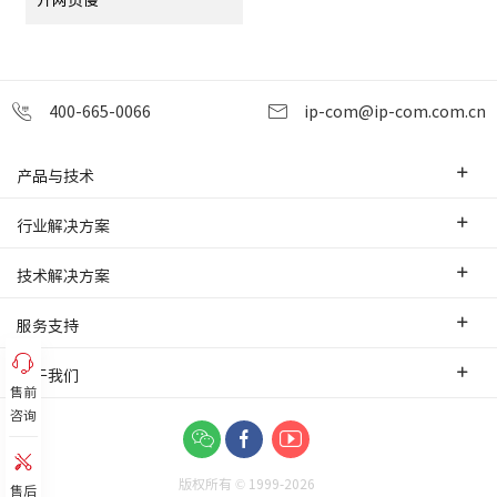
400-665-0066
ip-com@ip-com.com.cn
产品与技术
企业级路由器
行业解决方案
交换机
中小企业
技术解决方案
WLAN
安防监控
SD-WAN互联
服务支持
网桥
智慧零售
云管理
办事处
关于我们
网络安全
智慧酒店
售前
PoE监控传输
售前服务
咨询
网络工具及配件
联系我们
智慧工厂
IPMAX监控传输
培训认证
关于我们
智慧物流
可视化管理
版权所有 © 1999-
2026
功能应用
售后