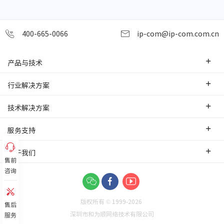
400-665-0066
ip-com@ip-com.com.cn
产品与技术
企业级路由器
行业解决方案
交换机
中小企业
技术解决方案
WLAN
安防监控
SD-WAN互联
服务支持
网桥
智慧零售
云管理
办事处
关于我们
网络安全
智慧酒店
售前
PoE监控传输
售前服务
咨询
网络工具及配件
联系我们
智慧工厂
IPMAX监控传输
培训认证
关于我们
智慧物流
可视化管理
版权所有 © 1999-
2026
功能应用
售后
企业新闻
别墅网络
深圳市和为顺网络技术有限公司
服务
故障排查