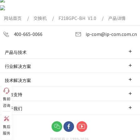
网站首页
交换机
F218GPC-BH V1.0
产品详情
400-665-0066
ip-com@ip-com.com.cn
产品与技术
企业级路由器
行业解决方案
交换机
中小企业
技术解决方案
WLAN
安防监控
SD-WAN互联
服务支持
网桥
售前
智慧零售
云管理
咨询
办事处
关于我们
网络安全
智慧酒店
PoE监控传输
售前服务
网络工具及配件
联系我们
智慧工厂
IPMAX监控传输
售后
培训认证
关于我们
服务
智慧物流
可视化管理
版权所有 © 1999-
2026