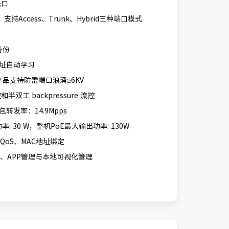
光口
AN，支持Access、Trunk、Hybrid三种端口模式
备份
 地址自动学习
品支持防雷端口浪涌≥6KV
控和半双工 backpressure 流控
包转发率：14.9Mpps
: 30 W，整机PoE最大输出功率: 130W
QoS、MAC地址绑定
理、APP管理与本地可视化管理