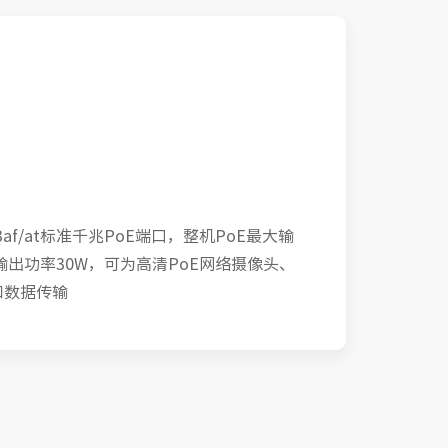
.3af/at标准千兆PoE端口，整机PoE最大输
输出功率30W，可为高清PoE网络摄像头、
和数据传输