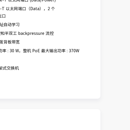
Base-T 以太网端口（Data），2 个
 光口
 地址自动学习
控和半双工 backpressure 流控
转发背板带宽
 : 30 W，整机 PoE 最大输出功率 : 370W
机架式交换机