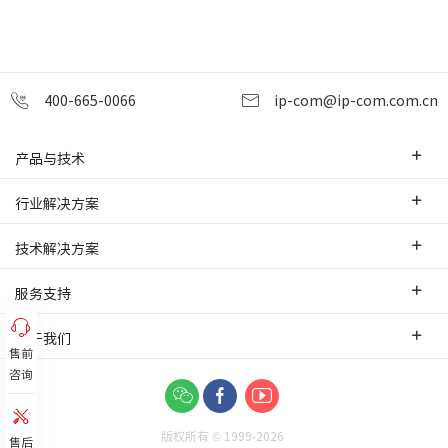
400-665-0066
ip-com@ip-com.com.cn
产品与技术
企业级路由器
行业解决方案
交换机
中小企业
技术解决方案
WLAN
安防监控
SD-WAN互联
服务支持
网桥
智慧零售
云管理
办事处
关于我们
网络安全
智慧酒店
售前
PoE监控传输
售前服务
咨询
网络工具及配件
联系我们
智慧工厂
IPMAX监控传输
培训认证
关于我们
智慧物流
可视化管理
版权所有 © 1999-
2026
功能应用
售后