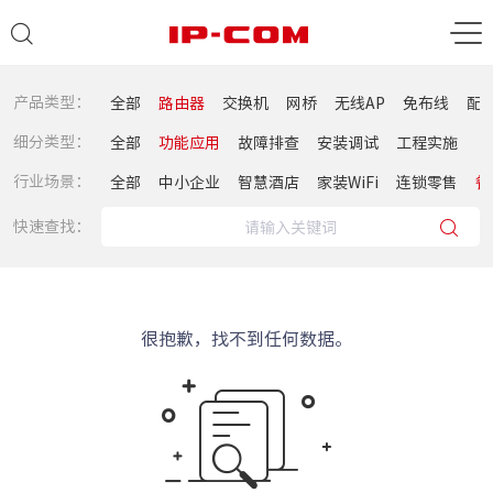
产品类型：
全部
路由器
交换机
网桥
无线AP
免布线
配
细分类型：
全部
功能应用
故障排查
安装调试
工程实施
行业场景：
全部
中小企业
智慧酒店
家装WiFi
连锁零售
餐
快速查找：
很抱歉，找不到任何数据。