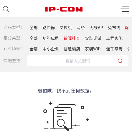
产品类型：
全部
路由器
交换机
网桥
无线AP
免布线
配
细分类型：
全部
功能应用
故障排查
安装调试
工程实施
行业场景：
全部
中小企业
智慧酒店
家装WiFi
连锁零售
餐
快速查找：
很抱歉，找不到任何数据。