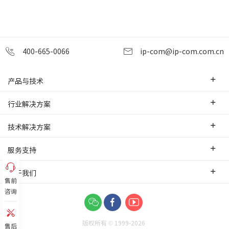
400-665-0066
ip-com@ip-com.com.cn
产品与技术
企业级路由器
行业解决方案
交换机
中小企业
技术解决方案
WLAN
安防监控
SD-WAN互联
服务支持
网桥
智慧零售
云管理
办事处
关于我们
网络安全
智慧酒店
售前
PoE监控传输
售前服务
咨询
网络工具及配件
联系我们
智慧工厂
IPMAX监控传输
培训认证
关于我们
智慧物流
可视化管理
版权所有 © 1999-
2026
功能应用
售后