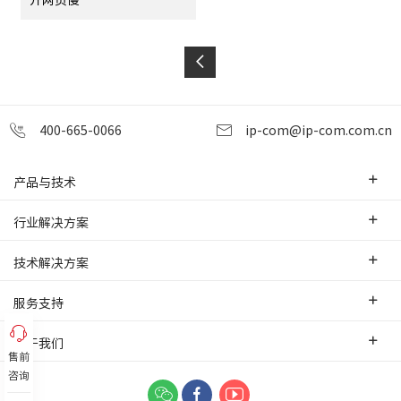
400-665-0066
ip-com@ip-com.com.cn
产品与技术
企业级路由器
行业解决方案
交换机
中小企业
技术解决方案
WLAN
安防监控
SD-WAN互联
服务支持
网桥
智慧零售
云管理
办事处
关于我们
网络安全
智慧酒店
售前
PoE监控传输
售前服务
咨询
网络工具及配件
联系我们
智慧工厂
IPMAX监控传输