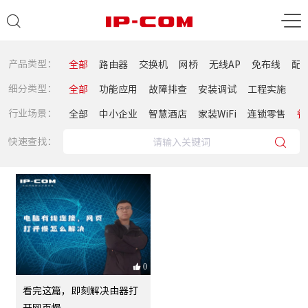
产品类型：
全部
路由器
交换机
网桥
无线AP
免布线
配
细分类型：
全部
功能应用
故障排查
安装调试
工程实施
行业场景：
全部
中小企业
智慧酒店
家装WiFi
连锁零售
餐
快速查找：
0
看完这篇，即刻解决由器打
开网页慢