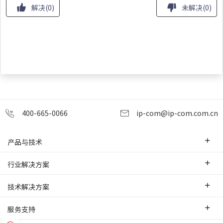
解决
(
0
)
未解决
(
0
)
400-665-0066
ip-com@ip-com.com.cn
产品与技术
企业级路由器
行业解决方案
交换机
中小企业
技术解决方案
WLAN
安防监控
SD-WAN互联
服务支持
网桥
智慧零售