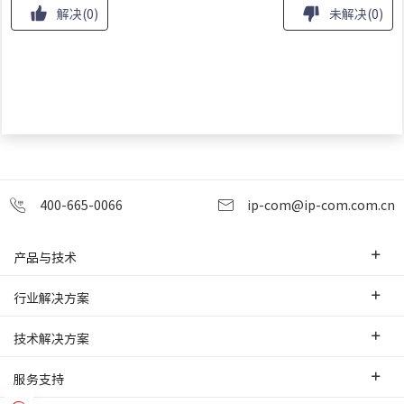
解决
(
0
)
未解决
(
0
)
400-665-0066
ip-com@ip-com.com.cn
产品与技术
企业级路由器
行业解决方案
交换机
中小企业
技术解决方案
WLAN
安防监控
SD-WAN互联
服务支持
网桥
智慧零售