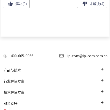
解决
(
9
)
未解决
(
4
)
400-665-0066
ip-com@ip-com.com.cn
产品与技术
企业级路由器
行业解决方案
交换机
中小企业
技术解决方案
WLAN
安防监控
SD-WAN互联
服务支持
网桥
智慧零售