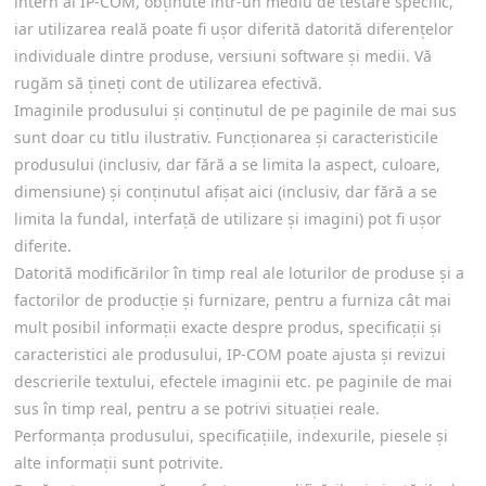
intern al IP-COM, obținute într-un mediu de testare specific,
iar utilizarea reală poate fi ușor diferită datorită diferențelor
individuale dintre produse, versiuni software și medii. Vă
rugăm să țineți cont de utilizarea efectivă.
Imaginile produsului și conținutul de pe paginile de mai sus
sunt doar cu titlu ilustrativ. Funcționarea și caracteristicile
produsului (inclusiv, dar fără a se limita la aspect, culoare,
dimensiune) și conținutul afișat aici (inclusiv, dar fără a se
limita la fundal, interfață de utilizare și imagini) pot fi ușor
diferite.
Datorită modificărilor în timp real ale loturilor de produse și a
factorilor de producție și furnizare, pentru a furniza cât mai
mult posibil informații exacte despre produs, specificații și
caracteristici ale produsului, IP-COM poate ajusta și revizui
descrierile textului, efectele imaginii etc. pe paginile de mai
sus în timp real, pentru a se potrivi situației reale.
Performanța produsului, specificațiile, indexurile, piesele și
alte informații sunt potrivite.