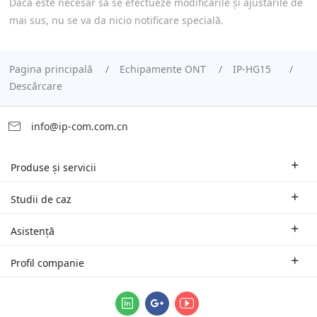
Dacă este necesar să se efectueze modificările și ajustările de
mai sus, nu se va da nicio notificare specială.
Pagina principală
Echipamente ONT
IP-HG15
Descărcare
info@ip-com.com.cn
Produse și servicii
Rutere pentru mediul de afaceri
Studii de caz
Switch-uri și accesorii
Soluții oferite în funcție de domeniul de activitate
Asistență
Puncte de acces Wi-Fi | AP
Studii de caz
Sucursale și suport tehnic regional
Profil companie
Echipamente Wi-Fi pentru distanțe mari
Parteneri
Contact
Sistemele logice de gestionare unificată ProFi