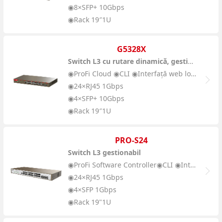
◉8×SFP+ 10Gbps
◉Rack 19″1U
G5328X
Switch L3 cu rutare dinamică, gestionabil
◉ProFi Cloud ◉CLI ◉Interfață web locală
◉24×RJ45 1Gbps
◉4×SFP+ 10Gbps
◉Rack 19″1U
PRO-S24
Switch L3 gestionabil
◉ProFi Software Controller◉CLI ◉Interfață web locală
◉24×RJ45 1Gbps
◉4×SFP 1Gbps
◉Rack 19"1U