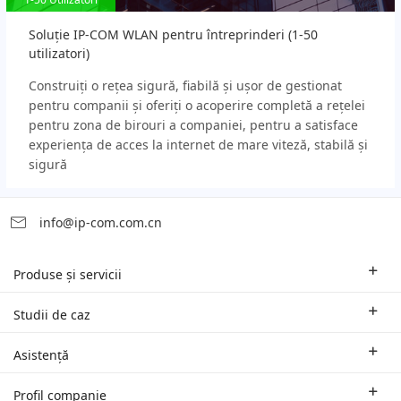
Soluție IP-COM WLAN pentru întreprinderi (1-50
utilizatori)
Construiți o rețea sigură, fiabilă și ușor de gestionat
pentru companii și oferiți o acoperire completă a rețelei
pentru zona de birouri a companiei, pentru a satisface
experiența de acces la internet de mare viteză, stabilă și
sigură
info@ip-com.com.cn
Produse și servicii
Rutere pentru mediul de afaceri
Studii de caz
Switch-uri și accesorii
Soluții oferite în funcție de domeniul de activitate
Asistență
Puncte de acces Wi-Fi | AP
Studii de caz
Sucursale și suport tehnic regional
Profil companie