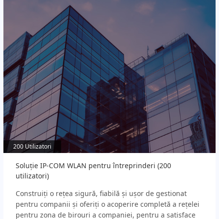
200 Utilizatori
200 Utilizatori
Soluție IP-COM WLAN pentru întreprinderi (200
utilizatori)
Construiți o rețea sigură, fiabilă și ușor de gestionat
pentru companii și oferiți o acoperire completă a rețelei
pentru zona de birouri a companiei, pentru a satisface