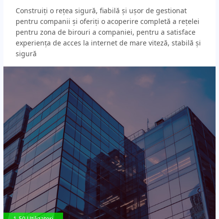
Construiți o rețea sigură, fiabilă și ușor de gestionat
pentru companii și oferiți o acoperire completă a rețelei
pentru zona de birouri a companiei, pentru a satisface
experiența de acces la internet de mare viteză, stabilă și
sigură
1-50 Utilizatori
1-50 Utilizatori