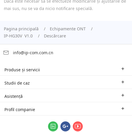
Dacă este necesar să se efectueze modificările și ajustările de
mai sus, nu se va da nicio notificare specială.
Pagina principală
Echipamente ONT
IP-HG30V V1.0
Descărcare
info@ip-com.com.cn
Produse și servicii
Rutere pentru mediul de afaceri
Studii de caz
Switch-uri și accesorii
Soluții oferite în funcție de domeniul de activitate
Asistență
Puncte de acces Wi-Fi | AP
Studii de caz
Sucursale și suport tehnic regional
Profil companie
Echipamente Wi-Fi pentru distanțe mari
Parteneri
Contact
Sistemele logice de gestionare unificată ProFi