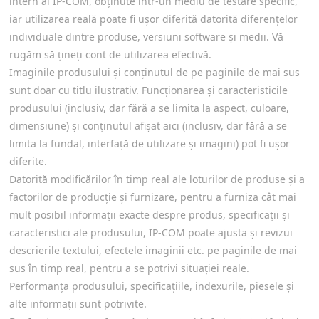
intern al IP-COM, obținute într-un mediu de testare specific,
iar utilizarea reală poate fi ușor diferită datorită diferențelor
individuale dintre produse, versiuni software și medii. Vă
rugăm să țineți cont de utilizarea efectivă.
Imaginile produsului și conținutul de pe paginile de mai sus
sunt doar cu titlu ilustrativ. Funcționarea și caracteristicile
produsului (inclusiv, dar fără a se limita la aspect, culoare,
dimensiune) și conținutul afișat aici (inclusiv, dar fără a se
limita la fundal, interfață de utilizare și imagini) pot fi ușor
diferite.
Datorită modificărilor în timp real ale loturilor de produse și a
factorilor de producție și furnizare, pentru a furniza cât mai
mult posibil informații exacte despre produs, specificații și
caracteristici ale produsului, IP-COM poate ajusta și revizui
descrierile textului, efectele imaginii etc. pe paginile de mai
sus în timp real, pentru a se potrivi situației reale.
Performanța produsului, specificațiile, indexurile, piesele și
alte informații sunt potrivite.