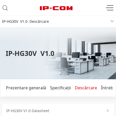
IP-HG30V V1.0 Descărcare
IP-HG30V V1.0
Prezentare generală
Specificaţii
Descărcare
Întrebă
IP-HG30V V1.0 Datasheet