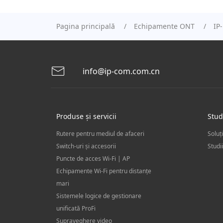
Pagina principală
Echipamente ONT
IP
info@ip-com.com.cn
Produse și servicii
Stud
Rutere pentru mediul de afaceri
Switch-uri și accesorii
Studi
Puncte de acces Wi-Fi | AP
Echipamente Wi-Fi pentru distanțe
mari
Sistemele logice de gestionare
unificată ProFi
Supraveghere video