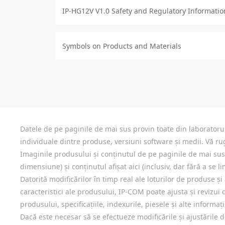
IP-HG12V V1.0 Safety and Regulatory Informatio
Symbols on Products and Materials
Datele de pe paginile de mai sus provin toate din laboratorul 
individuale dintre produse, versiuni software și medii. Vă rug
Imaginile produsului și conținutul de pe paginile de mai sus su
dimensiune) și conținutul afișat aici (inclusiv, dar fără a se lim
Datorită modificărilor în timp real ale loturilor de produse și
caracteristici ale produsului, IP-COM poate ajusta și revizui d
produsului, specificațiile, indexurile, piesele și alte informați
Dacă este necesar să se efectueze modificările și ajustările d