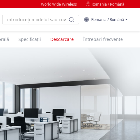
World Wide Wireless
Romania / Română
Romania / Română
rală
Specificaţii
Descărcare
Întrebări frecvente