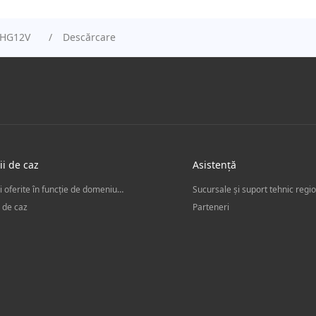
-HG12V
Descărcare
ii de caz
Asistență
Soluții oferite în funcție de domeniul de activitate
Sucursale și suport tehnic regi
i de caz
Parteneri