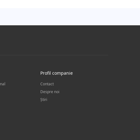
Profil companie
onal
Contact
Despre noi
Știri