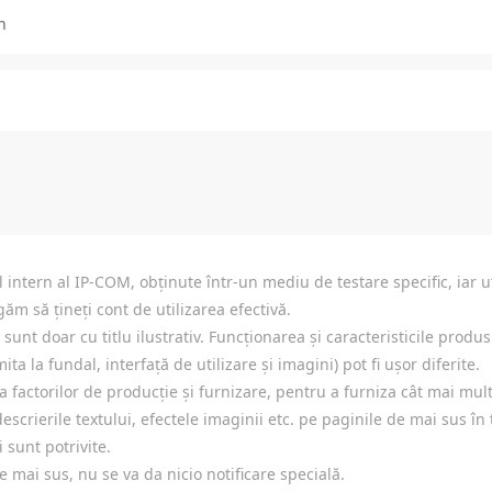
n
intern al IP-COM, obținute într-un mediu de testare specific, iar uti
ăm să țineți cont de utilizarea efectivă.
nt doar cu titlu ilustrativ. Funcționarea și caracteristicile produsul
ita la fundal, interfață de utilizare și imagini) pot fi ușor diferite.
 a factorilor de producție și furnizare, pentru a furniza cât mai mult
escrierile textului, efectele imaginii etc. pe paginile de mai sus în 
i sunt potrivite.
e mai sus, nu se va da nicio notificare specială.