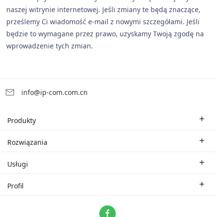
naszej witrynie internetowej. Jeśli zmiany te będą znaczące,
prześlemy Ci wiadomość e-mail z nowymi szczegółami. Jeśli
będzie to wymagane przez prawo, uzyskamy Twoją zgodę na
wprowadzenie tych zmian.
info@ip-com.com.cn
Produkty
Bezprzewodowy router Wi-Fi
Rozwiązania
Korporacyjny switch
Rozwiązania branżowe
Usługi
WLAN
Rozwiązania techniczne
Oddział firmy
Profil
CPE
Studium przypadku.
Partner
Skontaktuj się z nami
ProFi System