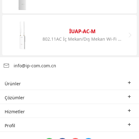
IUAP-AC-M
802.11AC İç Mekan/Dış Mekan Wi-Fi Erişim Noktası
info@ip-com.com.cn
Ürünler
Kurumsal Yönlendirici
Çözümler
Kurumsal Anahtar
Endüstri Çözümleri
Hizmetler
WLAN
Teknik Çözümler
Branş şirketi
Profil
ETBM
Vaka Analizi
Ortak
Bize Ulaşın