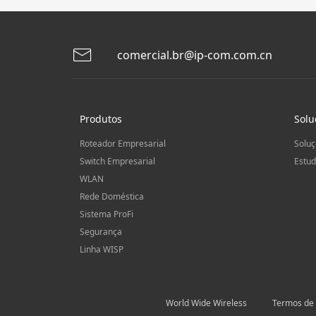
comercial.br@ip-com.com.cn
Produtos
Solu
Roteador Empresarial
Soluç
Switch Empresarial
Estud
WLAN
Rede Doméstica
Sistema ProFi
Segurança
Linha WISP
World Wide Wireless
Termos de