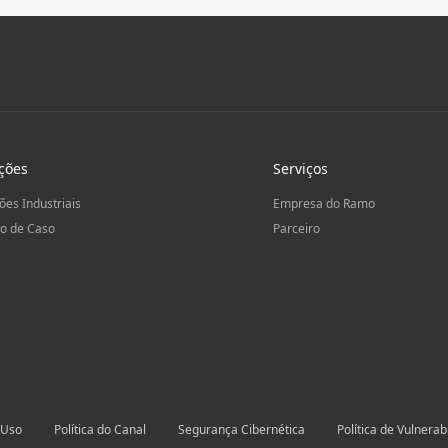
ções
Serviços
ões Industriais
Empresa do Ramo
o de Caso
Parceiro
 Uso
Política do Canal
Segurança Cibernética
Política de Vulnerab