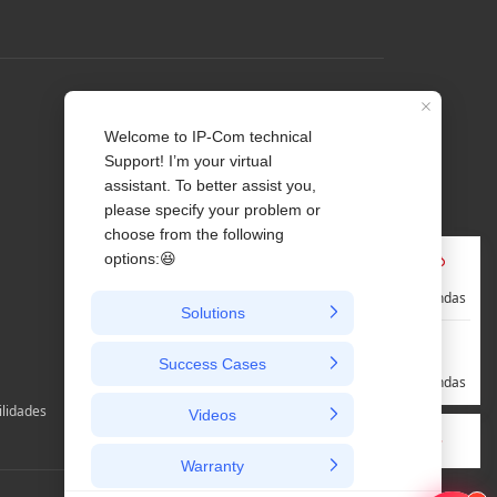
Perfil
Contate-nos
Sobre Nós
Notícia
Pré-vendas
Pós-vendas
ilidades