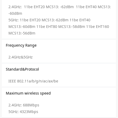
2.4GHz: 11be EHT20 MCS13: -62dBm 11be EHT40 MCS13:
-60dBm
5GHz: 11be EHT20 MCS13:-62dBm 11be EHT40
MCS13:-60dBm 11be EHT80 MCS13:-58dBm 11be EHT160
MCS13:-56dBm
Frequency Range
2.4GHz&5GHz
Standard&Protocol
IEEE 802.11a/b/g/n/ac/ax/be
Maximum wireless speed
2.4GHz: 688Mbps
5GHz: 4323Mbps