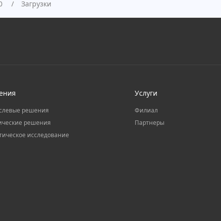
0
Загрузки
ения
Услуги
слевые решения
Филиал
ические решения
Партнеры
тическое исследование