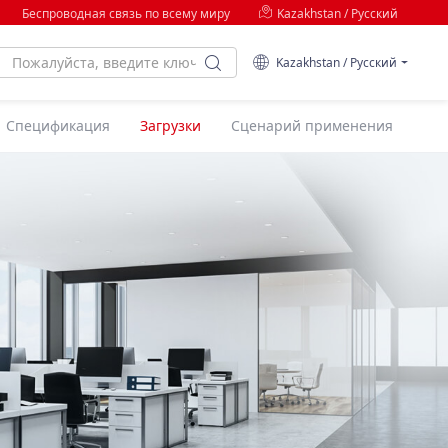
Беспроводная связь по всему миру
Kazakhstan / Русский
Kazakhstan / Русский
Спецификация
Загрузки
Сценарий применения