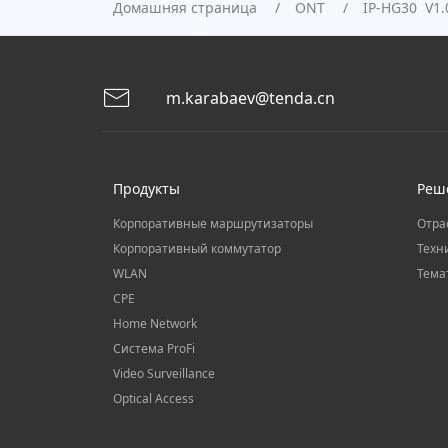
Домашняя страница
ONT
IP-HG30 V1.
m.karabaev@tenda.cn
Продукты
Реш
Корпоративные маршрутизаторы
Отра
Корпоративный коммутатор
Техн
WLAN
Тема
CPE
Home Network
Система ProFi
Video Surveillance
Optical Access