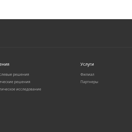
ения
Услуги
слевые решения
Филиал
ические решения
Партнеры
тическое исследование