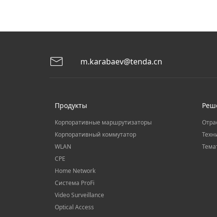
m.karabaev@tenda.cn
Продукты
Реш
Корпоративные маршрутизаторы
Отра
Корпоративный коммутатор
Техн
WLAN
Тема
CPE
Home Network
Система ProFi
Video Surveillance
Optical Access