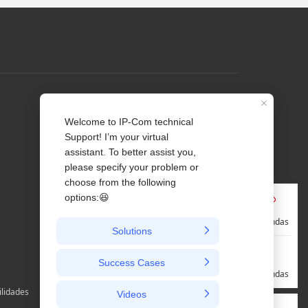
Perfil
Contate-nos
Sobre Nós
Notícia
Pré-vendas
Pós-vendas
ilidades