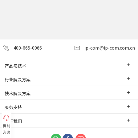
400-665-0066
ip-com@ip-com.com.cn
产品与技术
企业级路由器
行业解决方案
交换机
中小企业
技术解决方案
WLAN
安防监控
SD-WAN互联
服务支持
网桥
智慧零售
云管理
办事处
关于我们
网络安全
智慧酒店
售前
PoE监控传输
售前服务
咨询
网络工具及配件
联系我们
智慧工厂