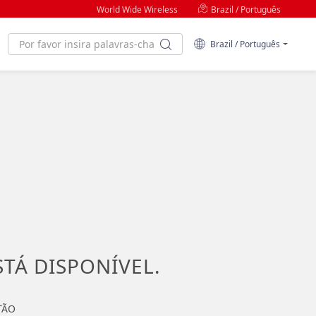
World Wide Wireless
Brazil / Português
Brazil / Português
STÁ DISPONÍVEL.
TÃO