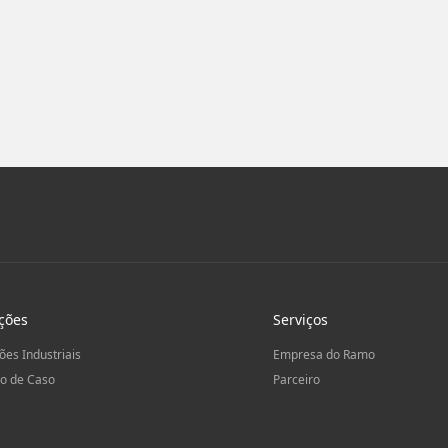
ções
Serviços
ões Industriais
Empresa do Ramo
o de Caso
Parceiro