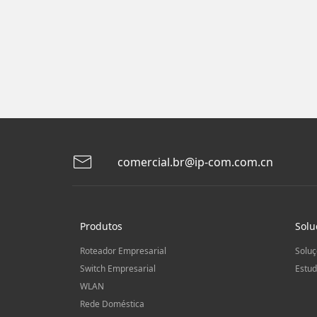
comercial.br@ip-com.com.cn
Produtos
Solu
Roteador Empresarial
Soluç
Switch Empresarial
Estud
WLAN
Rede Doméstica